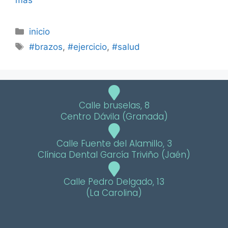
más
inicio
#brazos
,
#ejercicio
,
#salud
Calle bruselas, 8
Centro Dávila (Granada)
Calle Fuente del Alamillo, 3
Clínica Dental García Triviño (Jaén)
Calle Pedro Delgado, 13
(La Carolina)